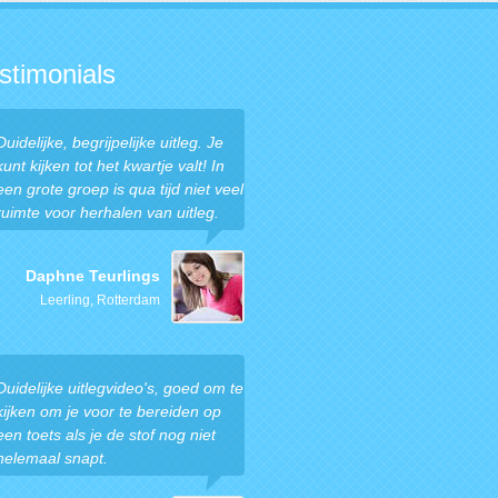
stimonials
Duidelijke, begrijpelijke uitleg. Je
kunt kijken tot het kwartje valt! In
een grote groep is qua tijd niet veel
ruimte voor herhalen van uitleg.
Daphne Teurlings
Leerling, Rotterdam
Duidelijke uitlegvideo's, goed om te
kijken om je voor te bereiden op
een toets als je de stof nog niet
helemaal snapt.