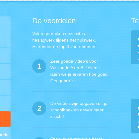
De voordelen
Te
Velen gebruiken deze site als
naslagwerk tijdens het huiswerk.
Hieronder de top 3 van redenen.
Zeer goede video's voor
1
Wiskunde A en B. Tevens
laten we je ervaren hoe goed
Geogebra is!
De video's zijn opgaven uit je
2
schoolboek en geven meer
inzicht!
l
hoek
Spoel even terug als het te