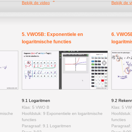
Bekijk de video
Bekijk de v
5. VWO5B: Exponentiele en
6. VWO5B
logaritmische functies
logaritmi
9.1 Logaritmen
9.2 Rekenr
Klas: 5 VWO B
Klas: 5 V
tmische
Hoofdstuk: 9 Exponentiele en logaritmische
Hoofdstuk:
functies
functies
Paragraaf: 9.1 Logaritmen
Paragraaf:
Duur: 3:02
Duur: 9:00