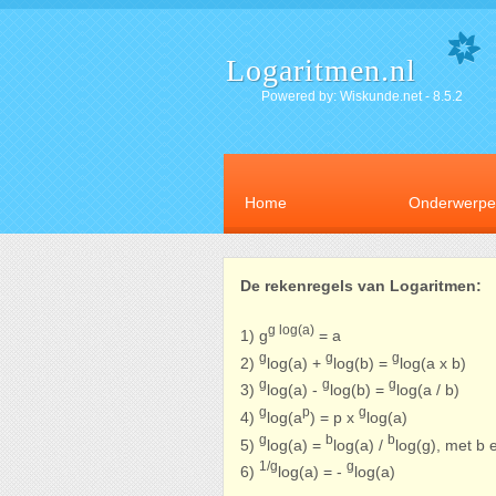
Logaritmen.nl
Powered by: Wiskunde.net - 8.5.2
Home
Onderwerp
De rekenregels van Logaritmen:
g log(a)
1) g
= a
g
g
g
2)
log(a) +
log(b) =
log(a x b)
g
g
g
3)
log(a) -
log(b) =
log(a / b)
g
p
g
4)
log(a
) = p x
log(a)
g
b
b
5)
log(a) =
log(a) /
log(g), met b 
1/g
g
6)
log(a) = -
log(a)