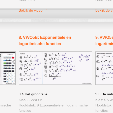
Bekijk de video
Bekijk de v
8. VWO5B: Exponentiele en
9. VWO5B
logaritmische functies
logaritmi
9.4 Het grondtal e
9.5 De natu
Klas: 5 VWO B
Klas: 5 V
tmische
Hoofdstuk: 9 Exponentiele en logaritmische
Hoofdstuk:
functies
functies