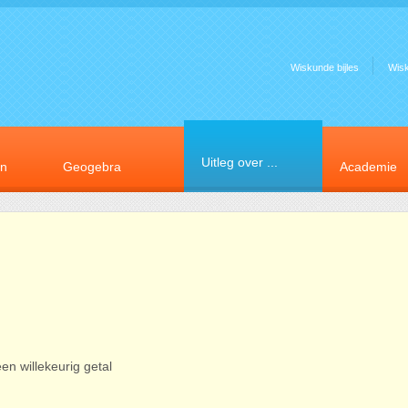
Wiskunde bijles
Wis
Uitleg over ...
en
Geogebra
Academie
een willekeurig getal