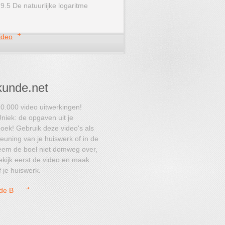
9.5 De natuurlijke logaritme
ideo
unde.net
0.000 video uitwerkingen!
niek: de opgaven uit je
oek! Gebruik deze video's als
euning van je huiswerk of in de
eem de boel niet domweg over,
kijk eerst de video en maak
f je huiswerk.
de B