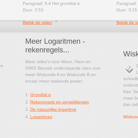
Paragraaf: 9.4 Het grondtal e
Paragraaf: 
Duur: 2:53
Duur: 3:15
Bekijk de video
Bekijk de v
Meer Logaritmen -
rekenregels...
Wisk
Meer video's voor Mavo, Havo en
en
1
VWO! Bezoek onderstaande sites voor
U
meer Wiskunde A en Wiskunde B en
schoolb
ervaar meer wiskunde power:
onderst
klas. N
1.
Grondtal e
maar be
2.
Rekenregels en vergelijkingen
dan zel
3.
De natuurlijke logaritme
4.
Logaritmen
Wiskun